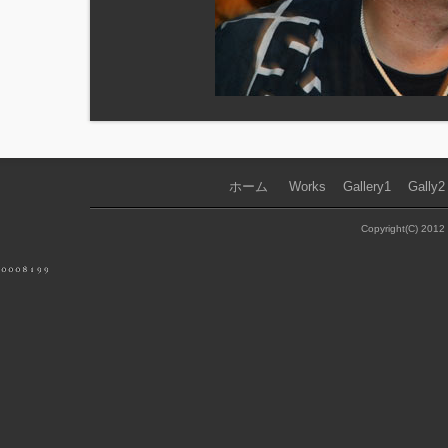
ホーム
｜
Works
｜
Gallery1
｜
Gally2
Copyright(C) 2012