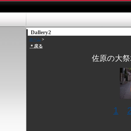
Dallery2
ホーム
>
＊戻る
佐原の大祭2
1