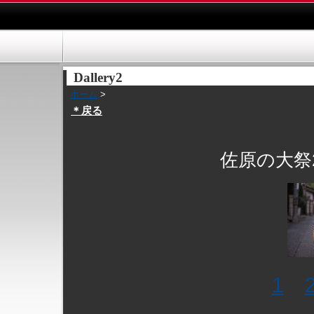
Dallery2
ホーム
>
＊戻る
佐原の大祭2
1