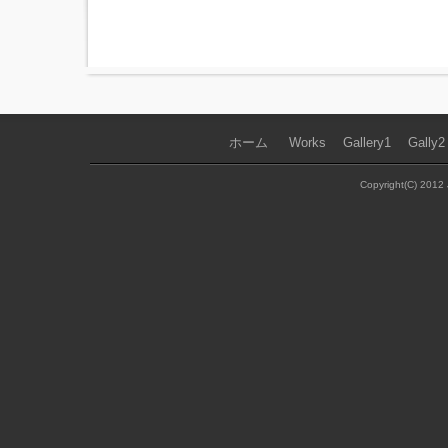
ホーム
｜
Works
｜
Gallery1
｜
Gally2
Copyright(C) 2012